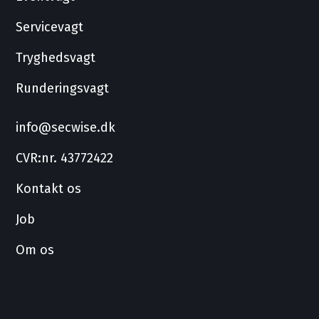
Servicevagt
Tryghedsvagt
Runderingsvagt
info@secwise.dk
CVR:nr. 43772422
Kontakt os
Job
Om os