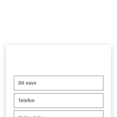
info@secwise.dk
Har du Spørgsmål?
Kontakt os