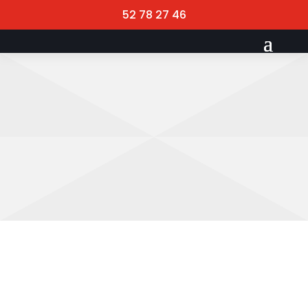
52 78 27 46
Byggepladsvagt
Sikker byggeplads —
professionelle vagter,