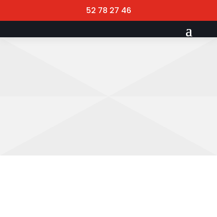
52 78 27 46
Eventvagter
Sikker afvikling og trygge
gæsteoplevelser