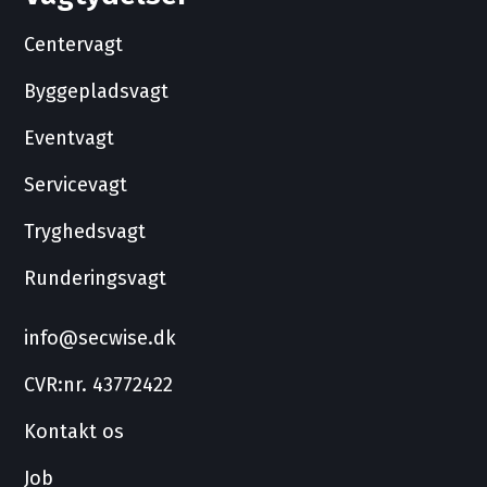
Centervagt
Byggepladsvagt
Eventvagt
Servicevagt
Tryghedsvagt
Runderingsvagt
info@secwise.dk
CVR:nr. 43772422
Kontakt os
Job